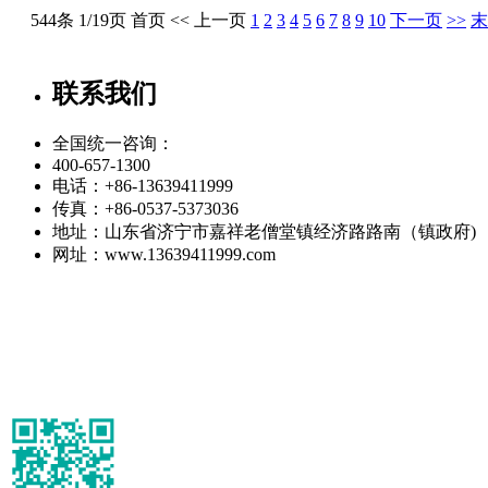
544条 1/19页
首页
<<
上一页
1
2
3
4
5
6
7
8
9
10
下一页
>>
末
联系我们
全国统一咨询：
400-657-1300
电话：+86-13639411999
传真：+86-0537-5373036
地址：山东省济宁市嘉祥老僧堂镇经济路路南（镇政府)
网址：www.13639411999.com