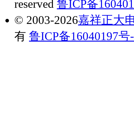
reserved
鲁ICP备160401
© 2003-2026
嘉祥正大
有
鲁ICP备16040197号-