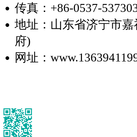
传真：+86-0537-53730
地址：山东省济宁市嘉
府)
网址：www.1363941199