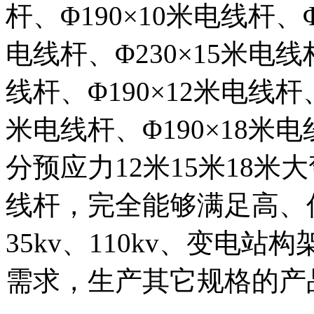
杆、Φ190×10米电线杆、Φ
电线杆、Φ230×15米电线
线杆、Φ190×12米电线杆、
米电线杆、Φ190×18米电
分预应力12米15米18米大
线杆，完全能够满足高、低压
35kv、110kv、变电
需求，生产其它规格的产