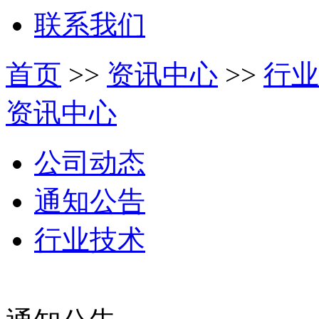
联系我们
首页
>>
资讯中心
>>
行业
资讯中心
公司动态
通知公告
行业技术