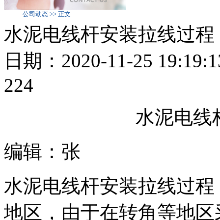
公司动态 >> 正文
水泥电线杆安装拉线过程
日期：2020-11-25 19:
224
水泥电线
编辑：张
水泥电线杆安装拉线过程，
地区，由于在转角等地区