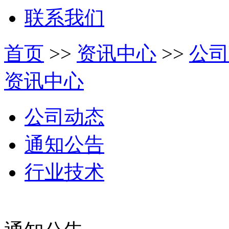
联系我们
首页
>>
资讯中心
>>
公司
资讯中心
公司动态
通知公告
行业技术