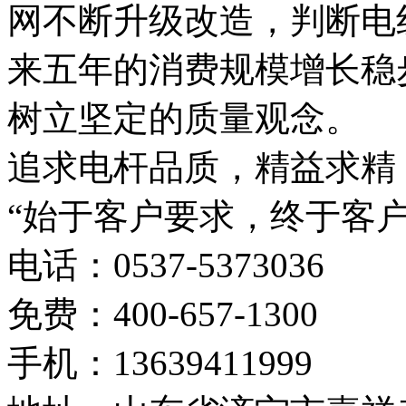
网不断升级改造，判断电
来五年的消费规模增长稳
树立坚定的质量观念。
追求电杆品质，精益求精
“始于客户要求，终于客
电话：0537-5373036
免费：400-657-1300
手机：13639411999