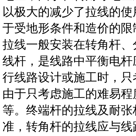
以极大的减少了拉线的使
于受地形条件和造价的限
拉线一般安装在转角杆、
线杆，是线路中平衡电杆
行线路设计或施工时，只
由于只考虑施工的难易程
等。终端杆的拉线及耐张
准，转角杆的拉线应与线