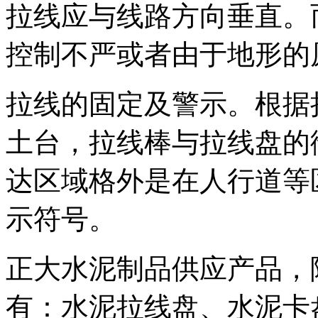
拉线应与线路方向垂直。
控制不严或者由于地形的
拉线的固定及警示。根据
土台，拉线棒与拉线盘的
达区域格外是在人行道等
示符号。
正大水泥制品供应产品，
有：水泥拉线盘、水泥卡