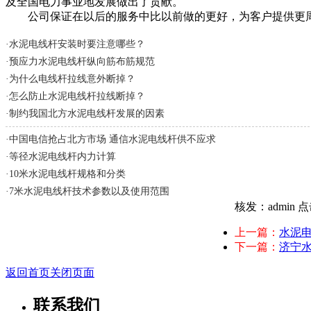
及全国电力事业地发展做出了贡献。
公司保证在以后的服务中比以前做的更好，为客户提供更周
·
水泥电线杆安装时要注意哪些？
·
预应力水泥电线杆纵向筋布筋规范
·
为什么电线杆拉线意外断掉？
·
怎么防止水泥电线杆拉线断掉？
·
制约我国北方水泥电线杆发展的因素
·
中国电信抢占北方市场 通信水泥电线杆供不应求
·
等径水泥电线杆内力计算
·
10米水泥电线杆规格和分类
·
7米水泥电线杆技术参数以及使用范围
核发：admin
点
上一篇：
水泥
下一篇：
济宁
返回首页
关闭页面
联系我们