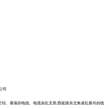
公司
结、垂落的电线、电缆杂乱无章;西延路东北角凌乱垂吊的线