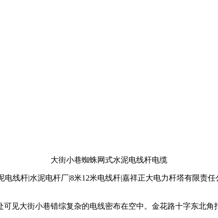
大街小巷蜘蛛网式水泥电线杆电缆
泥电线杆|水泥电杆厂|8米12米电线杆|嘉祥正大电力杆塔有限责任
处可见大街小巷错综复杂的电线密布在空中。金花路十字东北角打