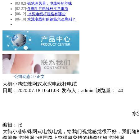
[03-02]
·
铅笔画风景：电线杆的韵味
[02-27]
·
冬季生产电线杆注意事项
[06-12]
·
水泥电线杆规格有哪些
[06-10]
·
水泥电线杆的钢筋怎么辨别？
公司动态 >> 正文
大街小巷蜘蛛网式水泥电线杆电缆
日期：2020-07-18 10:41:03 发布人：admin 浏览量：
140
水
编辑：张
大街小巷蜘蛛网式电线电缆，给我们视觉感觉很不好，我们随
缆就像“蜘蛛网”;建国路上空横竖交错的线缆犹如“蜘蛛网