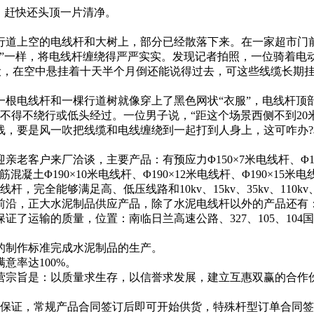
，赶快还头顶一片清净。
行道上空的电线杆和大树上，部分已经散落下来。在一家超市门
”一样，将电线杆缠绕得严严实实。发现记者拍照，一位骑着电动
设，在空中悬挂着十天半个月倒还能说得过去，可这些线缆长期
一根电线杆和一棵行道树就像穿上了黑色网状“衣服”，电线杆
不得不绕行或低头经过。一位男子说，“距这个场景西侧不到2
线，要是风一吹把线缆和电线缠绕到一起打到人身上，这可咋办?
户来厂洽谈，主要产品：有预应力Φ150×7米电线杆、Φ150×8
筋混凝土Φ190×10米电线杆、Φ190×12米电线杆、Φ190×15米电
等径线杆，完全能够满足高、低压线路和10kv、15kv、35kv、
前沿，正大水泥制品供应产品，除了水泥电线杆以外的产品还有
了运输的质量，位置：南临日兰高速公路、327、105、104国
制作标准完成水泥制品的生产。
率达100%。
宗旨是：以质量求生存，以信誉求发展，建立互惠双赢的合作
证，常规产品合同签订后即可开始供货，特殊杆型订单合同签订