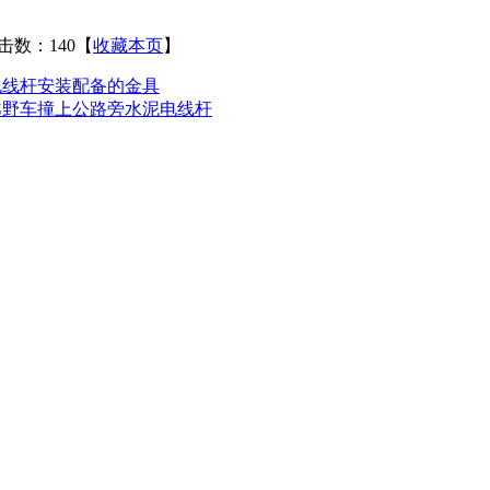
击数：140
【
收藏本页
】
电线杆安装配备的金具
越野车撞上公路旁水泥电线杆