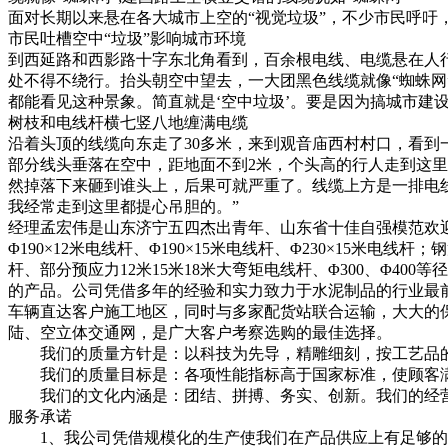
面对长期以来悬在各大城市上空的“视觉垃圾”，不少市民呼吁
市民吐槽空中“垃圾”影响城市环境
到西延路和西影路十字东北角看到，百余根电线、电缆悬在人
处不得不绕行。抬头朝空中望去，一大团黑色线缆就像“蜘蛛网
都能看见这种景象。简直就是‘空中垃圾’。要是因为搞城市建
树枝和电线杆横七竖八地缠满电缆
沿着头顶的线缆向东走了30多米，来到观音庙西村村口，看到
部分线头垂落在空中，距地面不到2米，个头高的行人走到这里
然掉落下来砸到谁头上，后果可就严重了。线缆上方是一排电
我经常走到这里都提心吊胆的。”
经理孟宏伟是山东济宁五四杰出青年、山东省十佳自强模范欢迎亲老客
Φ190×12米电线杆、Φ190×15米电线杆、Φ230×15米电线杆；钢
杆、部分预应力12米15米18米大弯矩电线杆、Φ300、Φ400
的产品。公司凭借多年的经验和实力致力于水泥制品的行业最
车辆直达客户施工地区，同时与多家配货站联合运输，大大的保证
陆、空立体交通网，是广大客户考察选购的最佳选择。
我们的质量方针是：以科技为先导，精雕细刻，按工艺品的
我们的质量目标是：各项性能指标高于国家标准，使顾客满意
我们的文化内涵是：团结、拼搏、务实、创新。我们的经营
服务承诺
1、我公司凭借规模化的生产使我们在产品供应上有足够的保