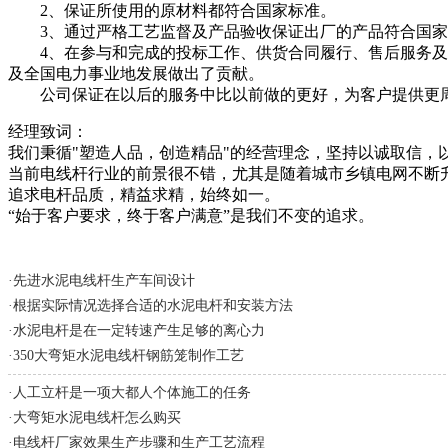
2、保证所使用的原材料都符合国家标准。
3、通过严格工艺监督及产品验收保证出厂的产品符合国家
4、在参与和完成的投标工作、供货合同履行、售后服务及产
及全国电力事业地发展做出了贡献。
公司保证在以后的服务中比以前做的更好，为客户提供更周
经理致词：
我们秉循"塑造人品，创造精品"的经营理念，坚持以诚取信，
当前电线杆行业的前景很不错，尤其是随着城市乡镇电网不断
追求电杆品质，精益求精，始终如一。
“始于客户要求，终于客户满意”是我们不变的追求。
·
先进水泥电线杆生产车间设计
·
根据实际情况选择合适的水泥电杆和安装方法
·
水泥电杆是在一定转速产生足够的离心力
·
350大弯矩水泥电线杆钢筋笼制作工艺
·
人工立杆是一项大都人个体施工的任务
·
大弯矩水泥电线杆怎么购买
·
电线杆厂家效果生产步骤和生产工艺流程