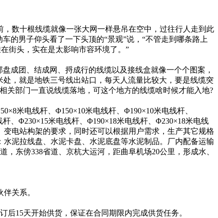
前，数十根线缆就像一张大网一样悬吊在空中，过往行人走到此
车的男子仰头看了一下头顶的“景观”说，“不管走到哪条路上
挂在街头，实在是太影响市容环境了。”
顶部盘成团、结成网、捋成行的线缆以及接线盒就像一个个图案，
0米处，就是地铁三号线出站口，每天人流量比较大，要是线缆突
相关部门一直说线缆落地，可这个地方的线缆啥时候才能入地?
米电线杆、Φ150×10米电线杆、Φ190×10米电线杆、
线杆、Φ230×15米电线杆、Φ190×18米电线杆、Φ230×18米电线
110kv、变电站构架的要求，同时还可以根据用户需求，生产其它规格
：水泥拉线盘、水泥卡盘、水泥底盘等水泥制品。厂内配备运输
道，东傍338省道、京杭大运河，距曲阜机场20公里，形成水、
伙伴关系。
后15天开始供货，保证在合同期限内完成供货任务。